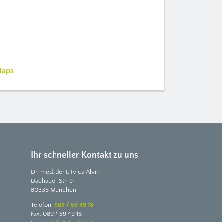
Maps
Ihr schneller Kontakt zu uns
Dr. med. dent. Ivica Alvir
Dachauer Str. 9
80335 München
Telefon:
089 / 59 49 18
Fax: 089 / 59 49 16