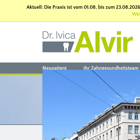
Aktuell: Die Praxis ist vom 01.08. bis zum 23.08.20
We
Neupatient
Ihr Zahngesundheitsteam