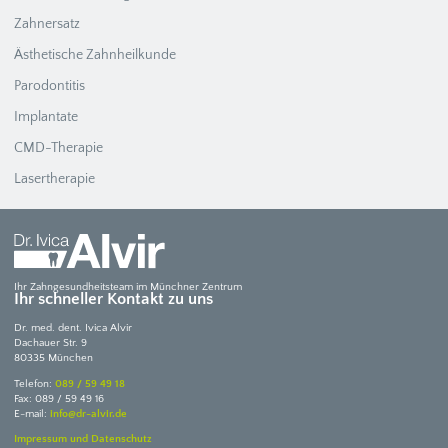
Zahnersatz
Ästhetische Zahnheilkunde
Parodontitis
Implantate
CMD-Therapie
Lasertherapie
Ihr Zahngesundheitsteam im Münchner Zentrum
Ihr schneller Kontakt zu uns
Dr. med. dent. Ivica Alvir
Dachauer Str. 9
80335 München
Telefon:
089 / 59 49 18
Fax: 089 / 59 49 16
E-mail:
info@dr-alvir.de
Impressum und Datenschutz